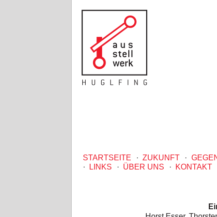
STARTSEITE
·
ZUKUNFT
·
GEGE
·
LINKS
·
ÜBER UNS
·
KONTAKT
Ei
Horst Esser, Thorst