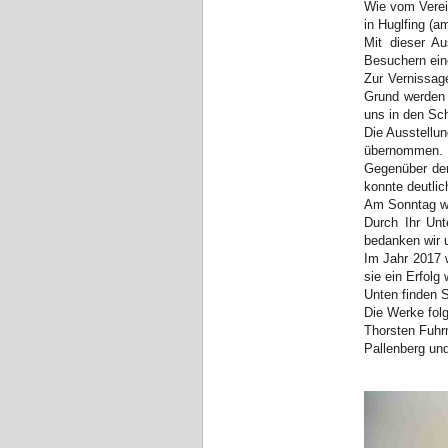
Wie vom Verein
in Huglfing (a
Mit dieser Au
Besuchern ein
Zur Vernissag
Grund werden w
uns in den Sch
Die Ausstellun
übernommen.
Gegenüber dem
konnte deutlic
Am Sonntag wu
Durch Ihr Unt
bedanken wir u
Im Jahr 2017 w
sie ein Erfolg 
Unten finden S
Die Werke folg
Thorsten Fuhr
Pallenberg und