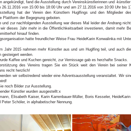
 angekündigt, fand die Ausstellung durch Vereinskünstlerinnen und -künstle
m 26.11.2016 von 15:00 bis 18:00 Uhr und am 27.11.2016 von 10:00 Uhr bis 17
sstellung hat der Verein den Künstlern Huglfings und den Mitglieder de
e Plattform der Begegnung geboten.
e und zur nachfolgenden Ausstellung war dieses Mal leider der Andrang nich
ir dieses Jahr mehr in die Öffentlichkeitsarbeit investieren, damit mehr B
mitterhof hinauf finden.
gsorganisation hatte freundlicher Weise Frau HeideKarin Konwalinka mit Unt
 Jahr 2015 nahmen mehr Künstler aus und um Huglfing teil, und auch die 
h gesteigert werden.
rde Kaffee und Kuchen gereicht, zur Vernissage gab es herzhafte Snacks.
erstützung des Vereins tragen Sie ein Stück weit den Verein bei seiner Ku
ns recht herzlich!
erden wir selbstredend wieder eine Adventsausstellung veranstaltet. Wir sin
wird!
ie noch Bilder zur Ausstellung.
ender Künstler wurden ausgestellt:x
mann, Elisabeth Kaiser, Karin Karrenbauer-Müller, Boris Kesseler, HeideKari
 Peter Schöler, in alphabetischer Nennung.